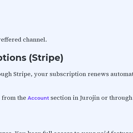
reffered channel.
ions (Stripe)
ough Stripe, your subscription renews automatic
e from the
section in Jurojin or through
Account