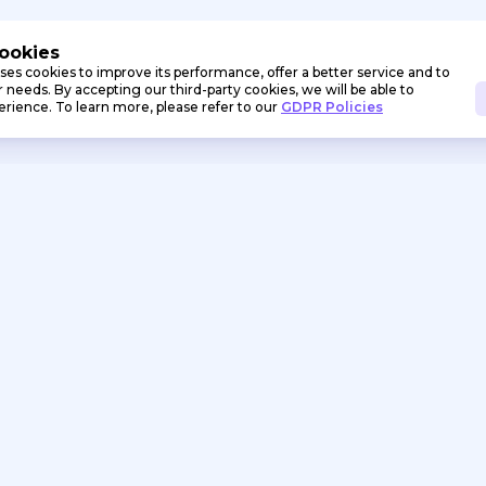
Cookies
ses cookies to improve its performance, offer a better service and to
needs. By accepting our third-party cookies, we will be able to
erience. To learn more, please refer to our
GDPR Policies
Tools
Learn
Free Tools
Download
FAQ
Range Builde
Pricing
Poker Blog
Crush Micros
Features & Sites
Poker Course
Rakeback Deals
Focus Poker 
Jurojin Wallp
,
Privacy Pol