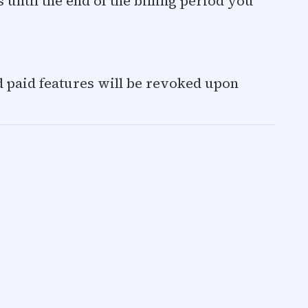
until the end of the billing period you
d paid features will be revoked upon