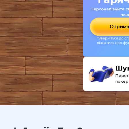
Персоналізуйте с
пок
Отрима
*Зверніться до с
дізнатися про функ
Шук
Перег
покерн