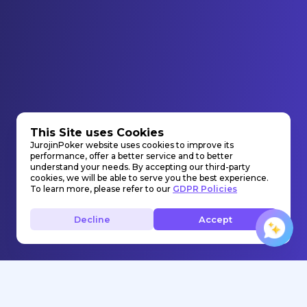
This Site uses Cookies
JurojinPoker website uses cookies to improve its
performance, offer a better service and to better
understand your needs. By accepting our third-party
cookies, we will be able to serve you the best experience.
To learn more, please refer to our
GDPR Policies
Decline
Accept