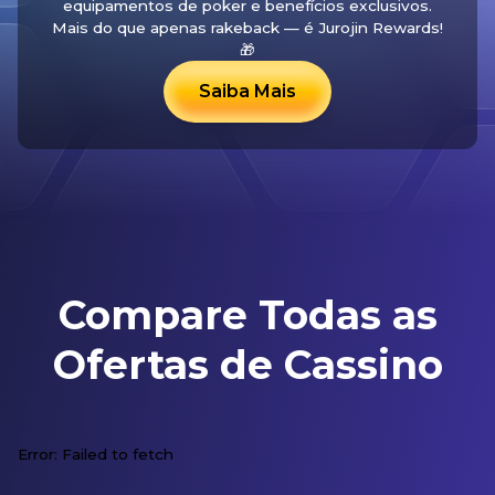
equipamentos de poker e benefícios exclusivos.
Mais do que apenas rakeback — é Jurojin Rewards!
🎁
Saiba Mais
Compare Todas as
Ofertas de Cassino
Error:
Failed to fetch