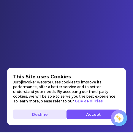
This Site uses Cookies
JurojinPoker website uses cookies to improve its
performance, offer a better service and to better
understand your needs. By accepting our third-party
cookies, we will be able to serve you the best experience.
To learn more, please refer to our
GDPR Policies
Decline
Accept