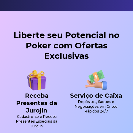
Liberte seu Potencial no
Poker com Ofertas
Exclusivas
Receba
Serviço de Caixa
Presentes da
Depósitos, Saques e
Negociações em Cripto
Jurojin
Rápidos 24/7
Cadastre-se e Receba
Presentes Especiais da
Jurojin