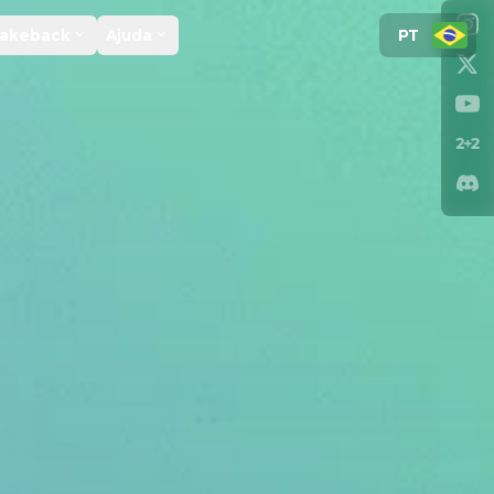
PT
Rakeback
Ajuda
EN
ES
FR
UA